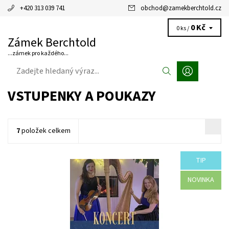
+420 313 039 741
obchod
@
zamekberchtold.cz
0 Kč
0 ks /
Zámek Berchtold
...zámek pro každého...
VSTUPENKY A POUKAZY
7
položek celkem
TIP
PŘEDPRODEJ UKONČENVSTUPENKY JSOU K DOSTÁNÍ NA
NOVINKA
HOTELOVÉ RECEPCI ZÁMKU BERCHTOLD PŘED AKCÍ Filmové...