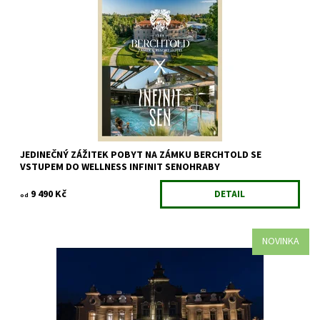
Dopřejte si výjimečný odpočinek v romantickém prostředí Zámku
Berchtold, který se nachází v malebném srdci...
JEDINEČNÝ ZÁŽITEK POBYT NA ZÁMKU BERCHTOLD SE
VSTUPEM DO WELLNESS INFINIT SENOHRABY
9 490 Kč
DETAIL
od
NOVINKA