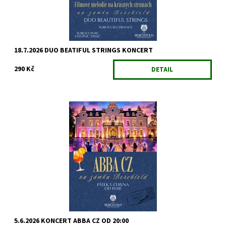
18.7.2026 DUO BEATIFUL STRINGS KONCERT
290 Kč
DETAIL
ONLINE PŘEDPRODEJ UKONČEN - VSTUPENKU SI MŮŽETE KOUPIT
NA MÍSTĚ, POKLADNY BUDOU OTEVŘENÉ OD 17:00 ...
5.6.2026 KONCERT ABBA CZ OD 20:00