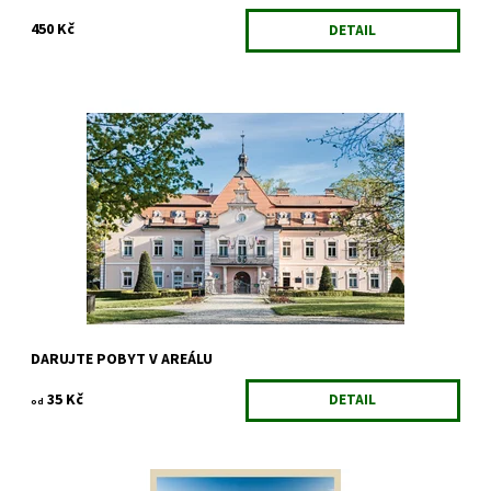
450 Kč
DETAIL
Skvělý dárek pro Vaše obchodní partnery nebo rodinu!
Zvýhodněná cena při platbě online kartou.
DARUJTE POBYT V AREÁLU
35 Kč
DETAIL
od