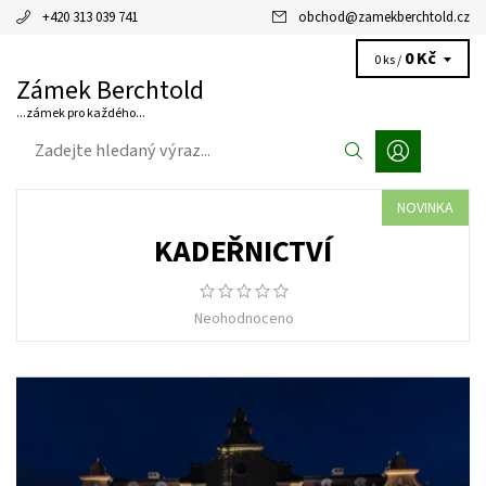
+420 313 039 741
obchod
@
zamekberchtold.cz
0 Kč
0 ks /
Zámek Berchtold
...zámek pro každého...
NOVINKA
KADEŘNICTVÍ
Neohodnoceno