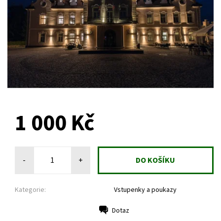
1 000 Kč
-
+
Kategorie:
Vstupenky a poukazy
Dotaz
Tisk